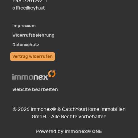
Fon
+431720129211
E-
office@cyh.at
Mail
Impressum
Widerrufsbelehrung
Datenschutz
Vertrag widerrufen
Website bearbeiten
© 2026 immonex® & CatchYourHome Immobilien
GmbH – Alle Rechte vorbehalten
immonex®
ONE
Powered by