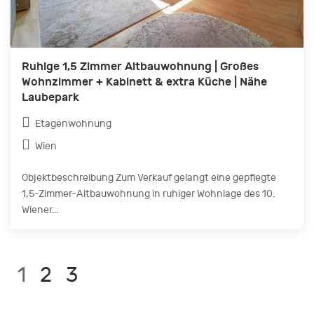
Ruhige 1,5 Zimmer Altbauwohnung | Großes
Wohnzimmer + Kabinett & extra Küche | Nähe
Laubepark
Etagenwohnung
Wien
Objektbeschreibung Zum Verkauf gelangt eine gepflegte
1,5-Zimmer-Altbauwohnung in ruhiger Wohnlage des 10.
Wiener...
Current
LIST
Page:
1
2
3
PAGE