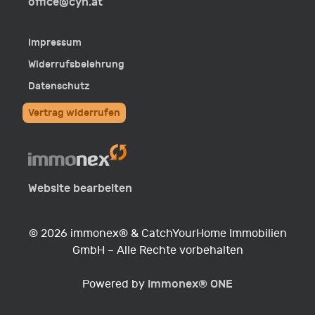
E-
office@cyh.at
Mail
Impressum
Widerrufsbelehrung
Datenschutz
Vertrag widerrufen
Website bearbeiten
© 2026 immonex® & CatchYourHome Immobilien
GmbH – Alle Rechte vorbehalten
immonex®
ONE
Powered by