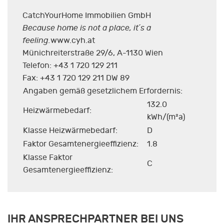
CatchYourHome Immobilien GmbH
Because home is not a place, it´s a
feeling.
www.cyh.at
Münichreiterstraße 29/6, A-1130 Wien
Telefon: +43 1 720 129 211
Fax: +43 1 720 129 211 DW 89
Angaben gemäß gesetzlichem Erfordernis:
132.0
Heizwärmebedarf:
kWh/(m²a)
Klasse Heizwärmebedarf:
D
Faktor Gesamtenergieeffizienz:
1.8
Klasse Faktor
C
Gesamtenergieeffizienz:
IHR ANSPRECHPARTNER BEI UNS