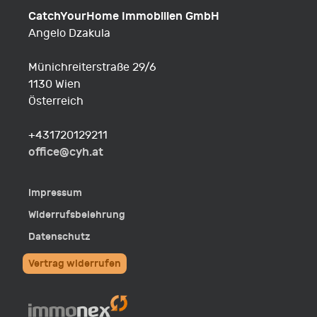
CatchYourHome Immobilien GmbH
Angelo Dzakula
Münichreiterstraße 29/6
1130 Wien
Österreich
Fon
+431720129211
E-
office@cyh.at
Mail
Impressum
Widerrufsbelehrung
Datenschutz
Vertrag widerrufen