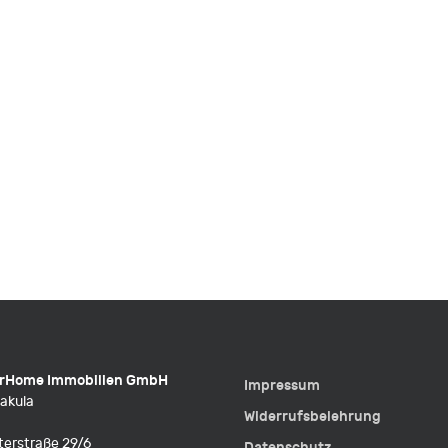
rHome Immobilien GmbH
Impressum
akula
Widerrufsbelehrung
terstraße 29/6
Datenschutz