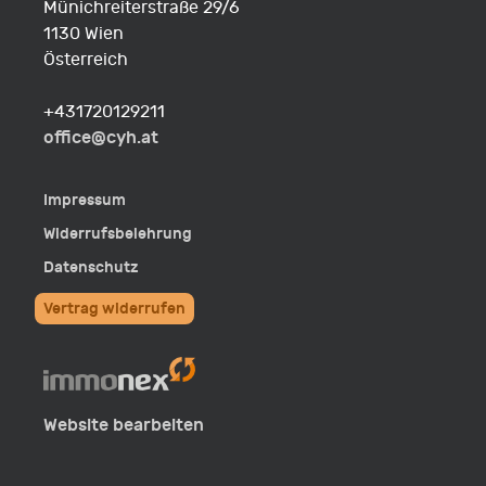
Münichreiterstraße 29/6
1130 Wien
Österreich
Fon
+431720129211
E-
office@cyh.at
Mail
Impressum
Widerrufsbelehrung
Datenschutz
Vertrag widerrufen
Website bearbeiten